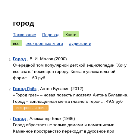
город
Толкование
Перевод
Книги
все
электронные книги
аудиокниги
Город
, В. И. Малов (2000)
1
Очередной том популярной детской энциклопедии `Хочу
все знать` посвящен городу. Книга в увлекательной
форме… 60 руб
Город Грёз
, Антон Булавин (2012)
2
«Город грез» – новая повесть писателя Антона Булавина.
Город – воплощенная мечта главного героя… 49.9 руб
электронная книга
Город
, Александр Блок (1986)
3
Город обрастает не только домами и памятниками.
Каменное пространство переходит в духовное при