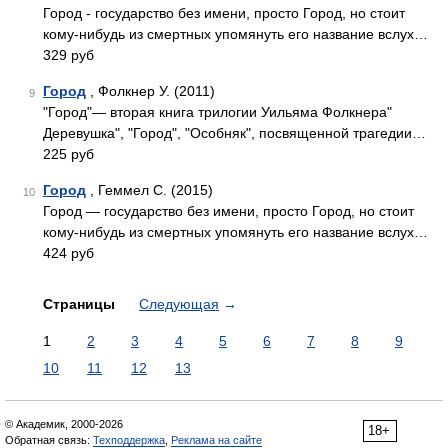
Город - государство без имени, просто Город, но стоит
кому-нибудь из смертных упомянуть его название вслух…
329 руб
Город
, Фолкнер У. (2011)
9
"Город"— вторая книга трилогии Уильяма Фолкнера"
Деревушка", "Город", "Особняк", посвященной трагедии…
225 руб
Город
, Геммел С. (2015)
10
Город — государство без имени, просто Город, но стоит
кому-нибудь из смертных упомянуть его название вслух…
424 руб
Страницы
Следующая
→
1
2
3
4
5
6
7
8
9
10
11
12
13
© Академик, 2000-2026
18+
Обратная связь:
Техподдержка
,
Реклама на сайте